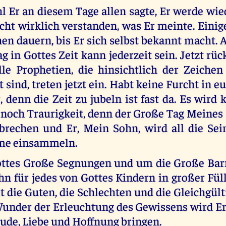
 Er an diesem Tage allen sagte, Er werde w
cht wirklich verstanden, was Er meinte. Einig
n dauern, bis Er sich selbst bekannt macht. A
ag in Gottes Zeit kann jederzeit sein. Jetzt rüc
le Prophetien, die hinsichtlich der Zeichen
 sind, treten jetzt ein. Habt keine Furcht in 
, denn die Zeit zu jubeln ist fast da. Es wird
noch Traurigkeit, denn der Große Tag Meines
nbrechen und Er, Mein Sohn, wird all die Sei
rme einsammeln.
ttes Große Segnungen und um die Große Bar
n für jedes von Gottes Kindern in großer Füll
t die Guten, die Schlechten und die Gleichgült
under der Erleuchtung des Gewissens wird Er
eude, Liebe und Hoffnung bringen.