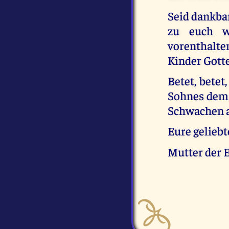
Seid dankba
zu euch w
vorenthalten
Kinder Gotte
Betet, bete
Sohnes dem 
Schwachen a
Eure gelieb
Mutter der 