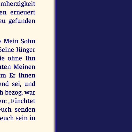
rmherzigkeit
en erneuert
eu gefunden
ls Mein Sohn
Seine Jünger
sie ohne Ihn
baten Meinen
dem Er ihnen
end sei, und
ch bezog, war
en: „Fürchtet
euch senden
 euch sein in