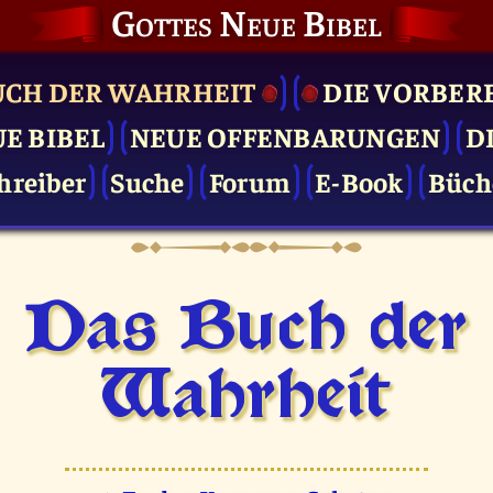
Gottes Neue Bibel
UCH DER WAHRHEIT
DIE VOR­BER
UE BIBEL
NEUE OFFENBARUNGEN
D
hreiber
Suche
Forum
E-Book
Büch
Das Buch der
Wahrheit