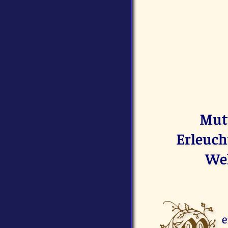
Mutt
Erleuch
Wel
e