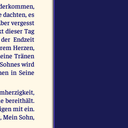
iederkommen,
e dachten, es
ber vergesst
kt dieser Tag
 der Endzeit
eurem Herzen,
 keine Tränen
 Sohnes wird
nen in Seine
mherzigkeit,
e bereithält.
igen mit ein.
, Mein Sohn,