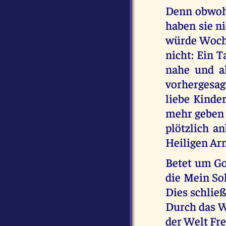
Denn obwohl
haben sie ni
würde Woche
nicht: Ein T
nahe und al
vorhergesagt
liebe Kinder
mehr geben 
plötzlich a
Heiligen A
Betet um Go
die Mein Soh
Dies schließ
Durch das W
der Welt Fr