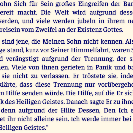
ohn Sich für Sein großes Eingreifen der Ba
ereit macht. Die Welt wird aufgrund dess
erden, und viele werden jubeln in ihrem n
reisein vom Zweifel an der Existenz Gottes.
sind jene, die Meinen Sohn nicht kennen. A
ge stand, kurz vor Seiner Himmelfahrt, waren 
d verängstigt aufgrund der Trennung, der 
en. Viele von ihnen gerieten in Panik und 
 sie nicht zu verlassen. Er tröstete sie, in
klärte, dass diese Trennung nur vorübergeh
n Hilfe senden würde. Die Hilfe, auf die Er si
 des Heiligen Geistes. Danach sagte Er zu ihn
, denn aufgrund der Hilfe Dessen, Den Ich 
t ihr nicht alleine sein. Ich werde immer bei
Heiligen Geistes.“