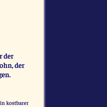
r der
ohn, der
gen.
ein kostbarer