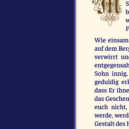
M
S
b
w
F
Wie einsam 
auf dem Ber
verwirrt un
entgegensah
Sohn innig,
geduldig er
dass Er ihne
das Geschenk
euch nicht
werde, werde
Gestalt des 