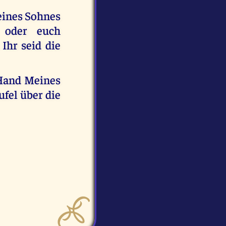
eines Sohnes
 oder euch
 Ihr seid die
 Hand Meines
fel über die