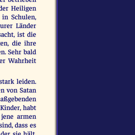
der Heiligen
 in Schulen,
urer Länder
cht, ist die
en, die ihre
en. Sehr bald
der Wahrheit
tark leiden.
en von Satan
n maßgebenden
Kinder, habt
 jene armen
sind, dass es
der sie hält.