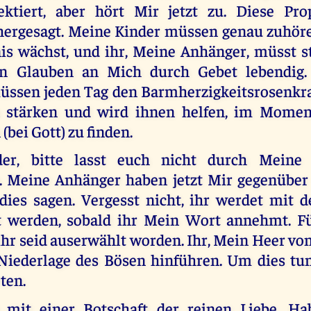
ektiert, aber hört Mir jetzt zu. Diese Pr
ergesagt. Meine Kinder müssen genau zuhöre
nis wächst, und ihr, Meine Anhänger, müsst st
en Glauben an Mich durch Gebet lebendig.
ssen jeden Tag den Barmherzigkeitsrosenkra
n stärken und wird ihnen helfen, im Momen
bei Gott) zu finden.
er, bitte lasst euch nicht durch Meine 
. Meine Anhänger haben jetzt Mir gegenüber e
dies sagen. Vergesst nicht, ihr werdet mit 
lt werden, sobald ihr Mein Wort annehmt. F
ihr seid auserwählt worden. Ihr, Mein Heer v
Niederlage des Bösen hinführen. Um dies tu
ten.
mit einer Botschaft der reinen Liebe. Hab