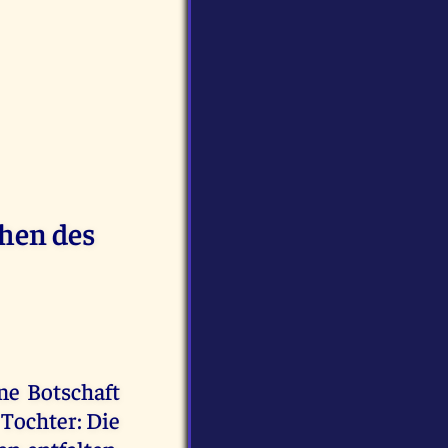
chen des
ne Botschaft
 Tochter: Die