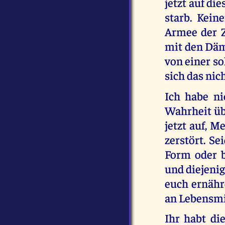
jetzt auf di
starb. Keine
Armee der Z
mit den Däm
von einer s
sich das nic
Ich habe ni
Wahrheit übe
jetzt auf, M
zerstört. Se
Form oder b
und diejenig
euch ernähr
an Lebensmi
Ihr habt di