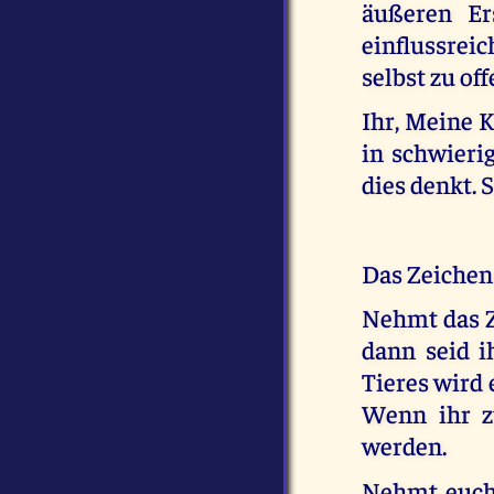
äußeren Er
einflussreic
selbst zu of
Ihr, Meine K
in schwierig
dies denkt. S
Das Zeichen
Nehmt das Z
dann seid i
Tieres wird 
Wenn ihr z
werden.
Nehmt euch 