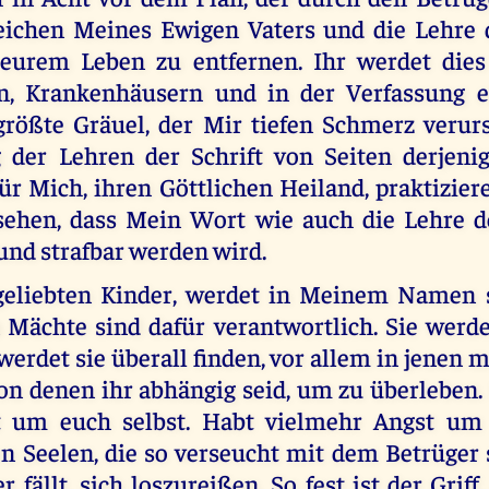
Zeichen Meines Ewigen Vaters und die Lehre 
 eurem Leben zu entfernen. Ihr werdet dies
n, Krankenhäusern und in der Verfassung e
größte Gräuel, der Mir tiefen Schmerz verursa
 der Lehren der Schrift von Seiten derjenig
r Mich, ihren Göttlichen Heiland, praktizier
sehen, dass Mein Wort wie auch die Lehre 
und strafbar werden wird.
geliebten Kinder, werdet in Meinem Namen s
 Mächte sind dafür verantwortlich. Sie werd
 werdet sie überall finden, vor allem in jene
on denen ihr abhängig seid, um zu überleben. 
t um euch selbst. Habt vielmehr Angst um
en Seelen, die so verseucht mit dem Betrüger 
 fällt, sich loszureißen. So fest ist der Griff, 