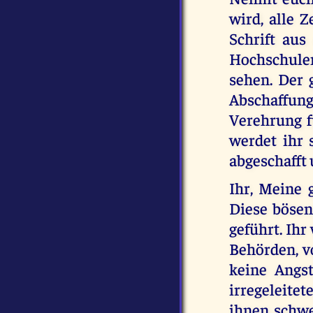
wird, alle 
Schrift aus
Hochschule
sehen. Der 
Abschaffung
Verehrung fü
werdet ihr 
abgeschafft 
Ihr, Meine 
Diese bösen
geführt. Ihr
Behörden, v
keine Angs
irregeleitet
ihnen schwer