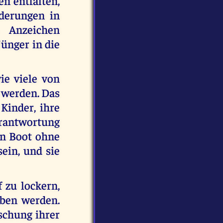
n entfalten,
nderungen in
 Anzeichen
Jünger in die
ie viele von
n werden. Das
 Kinder, ihre
erantwortung
ein Boot ohne
sein, und sie
f zu lockern,
ben werden.
uschung ihrer