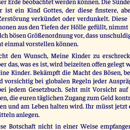
eser Erde beobachtet werden können. Die Sünden
r ist ein Kind Gottes, der diese finstere, a
erstörung verkündet oder verdunkelt. Diese
onen aus den Tiefen der Hölle gefüllt, nimm
olch bösen Größenordnung vor, dass unschuld
ht einmal vorstellen können.
cht den Wunsch, Meine Kinder zu erschreck
r das, was es ist, wird beizeiten offen gelegt 
eine Kinder. Bekämpft die Macht des Bösen, b
id vorsichtig bei globalen Regeln jeder Auspr
ei jedem Gesetzbuch. Seht mit Vorsicht auf
en, die euren täglichen Zugang zum Geld kontr
en und am Leben halten wird. Ihr müsst jetzt 
tteln anlegen.
ese Botschaft nicht in einer Weise empfange