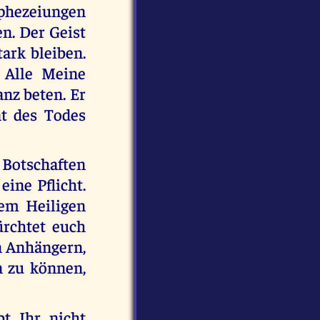
ophezeiungen
n. Der Geist
ark bleiben.
 Alle Meine
nz beten. Er
t des Todes
Botschaften
ine Pflicht.
dem Heiligen
ürchtet euch
on Anhängern,
n zu können,
t Ihr nicht