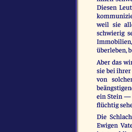
Diesen Leute
kommunizier
weil sie al
schwierig s
Immobilien, 
überleben, 
Aber das wir
sie bei ihre
von solche
beängstigen
ein Stein —
flüchtig seh
Die Schlach
Ewigen Vate