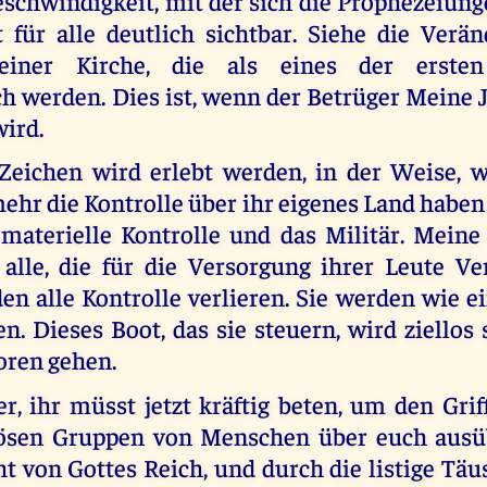
schwindigkeit, mit der sich die Prophezeiunge
t für alle deutlich sichtbar. Siehe die Verä
einer Kirche, die als eines der ersten
ch werden. Dies ist, wenn der Betrüger Meine 
wird.
Zeichen wird erlebt werden, in der Weise, w
ehr die Kontrolle über ihr eigenes Land habe
e materielle Kontrolle und das Militär. Meine
alle, die für die Versorgung ihrer Leute V
en alle Kontrolle verlieren. Sie werden wie 
. Dieses Boot, das sie steuern, wird ziellos 
oren gehen.
, ihr müsst jetzt kräftig beten, um den Grif
bösen Gruppen von Menschen über euch ausü
ht von Gottes Reich, und durch die listige Tä