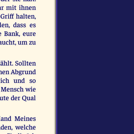
ihr mit ihnen
riff halten,
len, dass es
e Bank, eure
raucht, um zu
ählt. Sollten
einen Abgrund
lich und so
r Mensch wie
ute der Qual
 Hand Meines
nden, welche