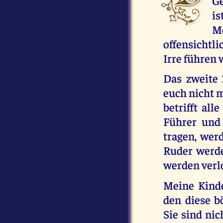
Ge
is
M
offensichtli
Irre führen 
Das zweite 
euch nicht m
betrifft all
Führer und 
tragen, werd
Ruder werden
werden verl
Meine Kinder
den diese 
Sie sind nic