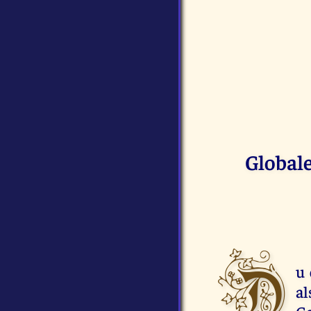
Globale
D
u 
al