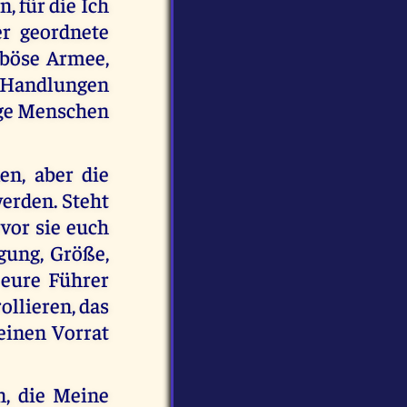
, für die Ich
ber geordnete
 böse Armee,
t Handlungen
ige Menschen
en, aber die
werden. Steht
evor sie euch
ägung, Größe,
 eure Führer
ollieren, das
einen Vorrat
n, die Meine