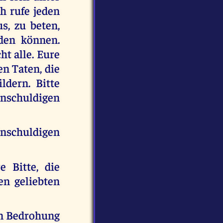
h rufe jeden
s, zu beten,
den können.
ht alle. Eure
n Taten, die
dern. Bitte
Unschuldigen
schuldigen
e Bitte, die
n geliebten
on Bedrohung