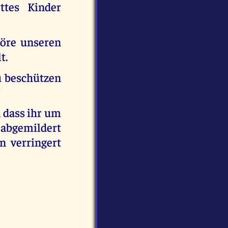
ttes Kinder
höre unseren
t.
u beschützen
“
, dass ihr um
 abgemildert
 verringert