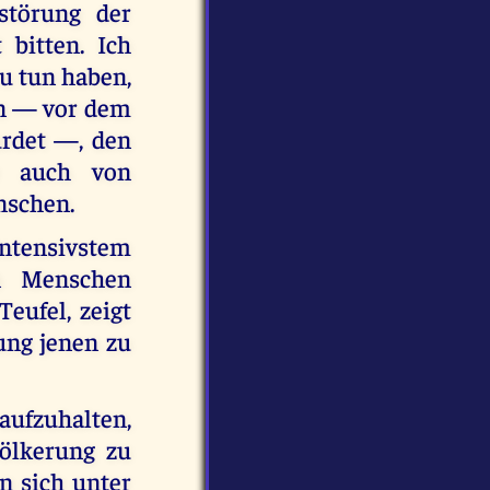
störung der
bitten. Ich
u tun haben,
en — vor dem
urdet —, den
e auch von
nschen.
 intensivstem
n Menschen
eufel, zeigt
ung jenen zu
aufzuhalten,
ölkerung zu
en sich unter