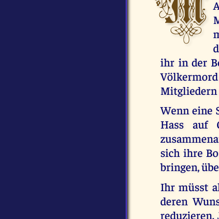
M
A
M
m
d
ihr in der 
Völkermor
Mitgliedern
Wenn eine Se
Hass auf 
zusammenarb
sich ihre B
bringen, übe
Ihr müsst a
deren Wuns
reduzieren. 