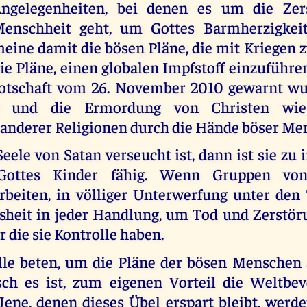
ngelegenheiten, bei denen es um die Zer
enschheit geht, um Gottes Barmherzigkeit 
eine damit die bösen Pläne, die mit Kriegen z
ie Pläne, einen globalen Impfstoff einzuführ
Botschaft vom 26. November 2010 gewarnt w
d und die Ermordung von Christen wi
 anderer Religionen durch die Hände böser Me
ele von Satan verseucht ist, dann ist sie zu
Gottes Kinder fähig. Wenn Gruppen vo
eiten, in völliger Unterwerfung unter den T
osheit in jeder Handlung, um Tod und Zerstör
r die sie Kontrolle haben.
lle beten, um die Pläne der bösen Menschen 
ch es ist, zum eigenen Vorteil die Weltbev
Jene, denen dieses Übel erspart bleibt, werd