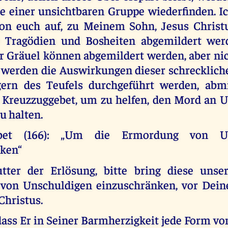
le einer unsichtbaren Gruppe wiederfinden. Ic
on euch auf, zu Meinem Sohn, Jesus Christu
e Tragödien und Bosheiten abgemildert wer
r Gräuel können abgemildert werden, aber nic
 werden die Auswirkungen dieser schreckliche
ern des Teufels durchgeführt werden, abmil
s Kreuzzuggebet, um zu helfen, den Mord an 
u halten.
ebet (166): „Um die Ermordung von Un
ken“
tter der Erlösung, bitte bring diese unser
von Unschuldigen einzuschränken, vor Deine
Christus.
 dass Er in Seiner Barmherzigkeit jede Form v