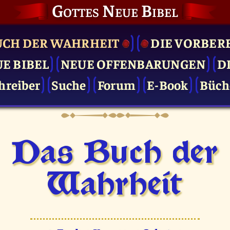
Gottes Neue Bibel
UCH DER WAHRHEIT
DIE VOR­BER
UE BIBEL
NEUE OFFENBARUNGEN
D
hreiber
Suche
Forum
E-Book
Büch
Das Buch der
Wahrheit