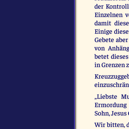
der Kontrol
Einzelnen v
damit dies
Einige diese
Gebete aber
von Anhäng
betet diese
in Grenzen z
Kreuzzugg
einzuschrän
„Liebste Mu
Ermordung 
Sohn, Jesus 
Wir bitten,