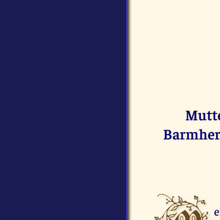
Mutte
Barmherz
e