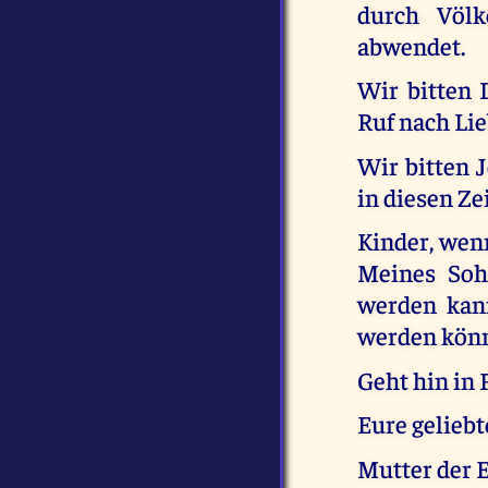
durch Völk
abwendet.
Wir bitten 
Ruf nach Lie
Wir bitten 
in diesen Ze
Kinder, wenn
Meines Sohn
werden kan
werden kön
Geht hin in
Eure gelieb
Mutter der 